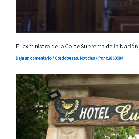
El exministro de la Corte Suprema de la Nació
Deja un comentario
/
Cordobesas
,
Noticias
/ Por
c2860984