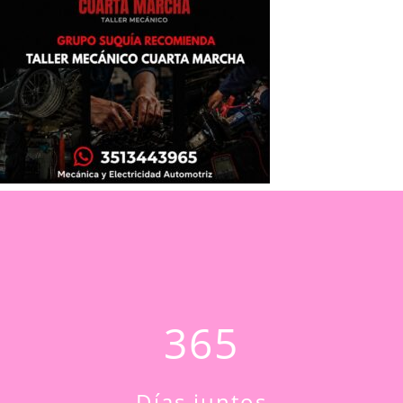
365
Días juntos