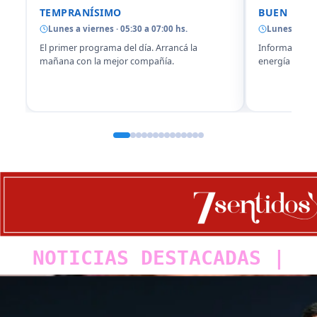
TEMPRANÍSIMO
BUEN DÍA
Lunes a viernes · 05:30 a 07:00 hs.
Lunes a vier
El primer programa del día. Arrancá la
Información, 
mañana con la mejor compañía.
energía para 
NOTICIAS DESTACADAS
|